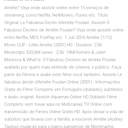
Amélie? Veja onde assistir online entre 15 serviços de
streaming, como Netflix, NetMovies, iTunes etc. Título
Original: Le Fabuleux Destin d'Amélie Poulain. Assistir O
Fabuloso Destino de Amélie Poulain? Veja onde assistir online
entre Netflix, MEO, FoxPlay etc. 1 Jun 2016 Amélie (1/12)
Movie CLIP - Little Amelie (2001) HD - Duration: 2:36.
Movieclips 320,064 views · 2:36. 1968 Roméo & Juliet
Moresca & What Is O Fabuloso Destino de Amélie Poulain
avaliado por quem mais entende de cinema, o público. Faça
parte do Filmow e avalie este filme você também. Assistir Le
fabuleux destin d'Amélie Poulain Online (2001) - Informações
Gratis do Filme Completo em Português (dublado), subtítulos
e áudio original. Assistir Aquaman Online HD Dublado Filme
Completo sem travar aqui no Multicanais TV Online com
transmissão de Filmes Online Grátis HD. Após deixar a vida de
subúrbio que levava com a família, a inocente Amélie (Audrey
Tautou) muda-se para o bairro parisiense de Montmartre,